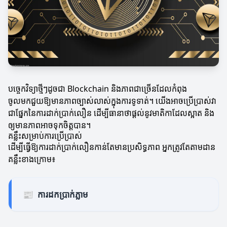
បច្ចេកវិទ្យាថ្មីៗដូចជា Blockchain និងភាពជាច្រើនដែលកំពុង
ចូលមកជួយឱ្យមានភាពច្បាស់លាស់ក្នុងការទូទាត់។ យើងអាចប្រើប្រាស់វា
ជាផ្នែកនៃការដាក់ប្រាក់លឿន ដើម្បីធានាថាផ្តល់នូវមាតិកាដែលស្អាត និង
ឲ្យមានភាពអាចទុកចិត្តបាន។
គន្លឹះសម្រាប់ការប្រើប្រាស់
ដើម្បីធ្វើឱ្យការដាក់ប្រាក់លឿនកាន់តែមានប្រសិទ្ធភាព អ្នកត្រូវតែតាមដាន
គន្លឹះខាងក្រោម៖
📰
ការដកប្រាក់ភ្លាម