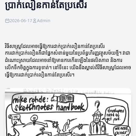
ប្រាក់លឿនកាន់តែប្រសើរ
2026-06-17
Admin
វិធីសាស្ត្រដែលអាចធ្វើឱ្យការដាក់ប្រាក់លឿនកាន់តែប្រសើរ
ការដាក់ប្រាក់លឿនគឺជាផ្នែកសំខាន់មួយនៃប្រព័ន្ធហិរញ្ញវត្ថុសម័យថ្មី។ វាជា
ដំណោះស្រាយដែលអាចនាំឱ្យមានការកើនឡើងនៃផលិតភាព និងការ
លើកទឹកចិត្តក្នុងការទូទាត់។ នៅទីនេះ យើងនឹងស្គាល់ពីវិធីសាស្ត្រដែលអាច
ធ្វើឱ្យការដាក់ប្រាក់លឿនកាន់តែប្រសើរ។