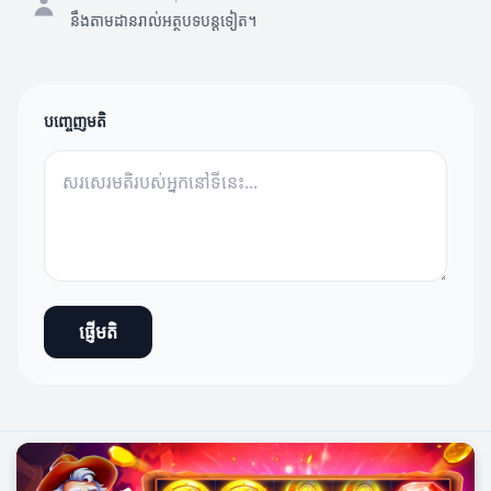
នឹងតាមដានរាល់អត្ថបទបន្តទៀត។
បញ្ចេញមតិ
ផ្ញើមតិ