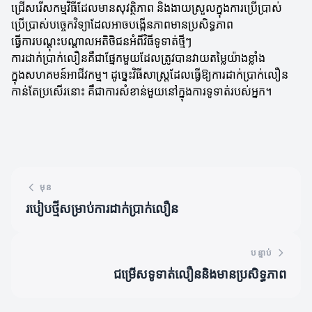
ជ្រើសរើសកម្មវិធីដែលមានសុវត្ថិភាព និងងាយស្រួលក្នុងការប្រើប្រាស់
ប្រើប្រាស់បច្ចេកវិទ្យាដែលអាចបង្កើនភាពមានប្រសិទ្ធភាព
ធ្វើការបណ្តុះបណ្តាលអតិថិជនអំពីវិធីទូទាត់ថ្មីៗ
ការដាក់ប្រាក់លឿនគឺជាផ្នែកមួយដែលត្រូវបានវាយតម្លៃយ៉ាងខ្លាំង
ក្នុងសហគមន៍អាជីវកម្ម។ ដូច្នេះវិធីសាស្ត្រដែលធ្វើឱ្យការដាក់ប្រាក់លឿន
កាន់តែប្រសើរនោះ គឺជាការសំខាន់មួយនៅក្នុងការទូទាត់របស់អ្នក។
មុន
របៀបថ្មីសម្រាប់ការដាក់ប្រាក់លឿន
បន្ទាប់
ជម្រើសទូទាត់លឿននិងមានប្រសិទ្ធភាព