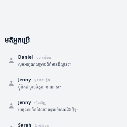
មតិអ្នកប្រើ
Daniel
១០ នាទីមុន
សូមអរគុណសម្រាប់ព័ត៌មានដ៏ល្អនេះ។
Jenny
មុននេះបន្តិច
ខ្ញុំពិតជាចូលចិត្តអានវាណាស់។
Jenny
ម្សិលមិញ
អរគុណច្រើនដែលបានផ្តល់ចំណេះដឹងថ្មីៗ។
Sarah
២ ម៉ោងមុន