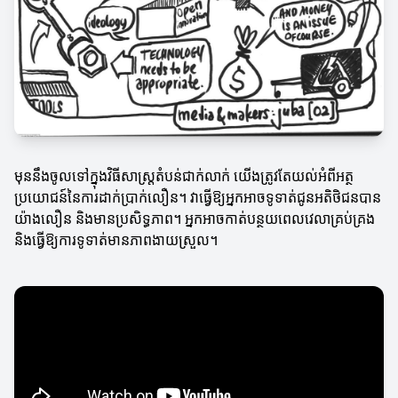
មុននឹងចូលទៅក្នុងវិធីសាស្ត្រតំបន់ជាក់លាក់ យើងត្រូវតែយល់អំពីអត្ថ
ប្រយោជន៍នៃការដាក់ប្រាក់លឿន។ វាធ្វើឱ្យអ្នកអាចទូទាត់ជូនអតិថិជនបាន
យ៉ាងលឿន និងមានប្រសិទ្ធភាព។ អ្នកអាចកាត់បន្ថយពេលវេលាគ្រប់គ្រង
និងធ្វើឱ្យការទូទាត់មានភាពងាយស្រួល។