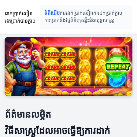
ដាក់ប្រាក់លឿន
ទំព័រដើម
ការដាក់ប្រាក់លឿន
ការដកប្រាក់ភ្លាម
ដកប្រាក់បានភ្លាម
ការប្រាក់និងថ្លៃពិនិត្យ
គន្លឹះនិងយុទ្ធសាស្រ្ត
ព័ត៌មានលម្អិត
វិធីសាស្ត្រដែលអាចធ្វើឱ្យការដាក់