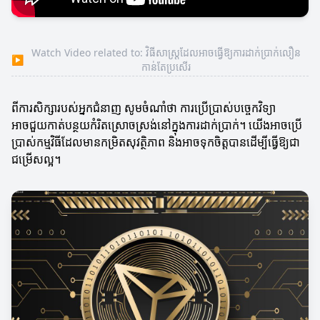
Watch Video related to: វិធីសាស្ត្រដែលអាចធ្វើឱ្យការដាក់ប្រាក់លឿន
▶
កាន់តែប្រសើរ
ពីការសិក្សារបស់អ្នកជំនាញ សូមចំណាំថា ការប្រើប្រាស់បច្ចេកវិទ្យា
អាចជួយកាត់បន្ថយកំរិតស្រោចស្រង់នៅក្នុងការដាក់ប្រាក់។ យើងអាចប្រើ
ប្រាស់កម្មវិធីដែលមានកម្រិតសុវត្ថិភាព និងអាចទុកចិត្តបានដើម្បីធ្វើឱ្យជា
ជម្រើសល្អ។