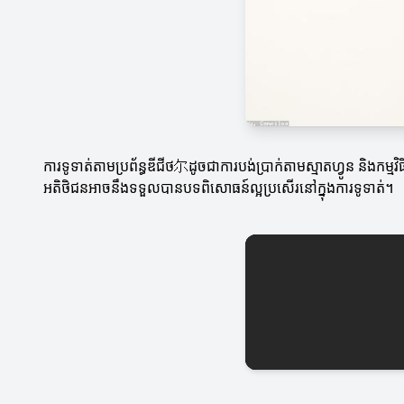
ការទូទាត់តាមប្រព័ន្ធឌីជីថ尔ដូចជាការបង់ប្រាក់តាមស្មាតហ្វូន និងកម្
អតិថិជនអាចនឹងទទួលបានបទពិសោធន៍ល្អប្រសើរនៅក្នុងការទូទាត់។