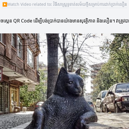
▶
Watch Video related to: វិធីសាស្ត្រទូទាត់សម័យថ្មីសម្រាប់ការដាក់ប្រាក់លឿន
ាចស្កេន QR Code ដើម្បីបង់ប្រាក់បានយ៉ាងមានសុវត្ថិភាព និងលឿន។ វាត្រូវប