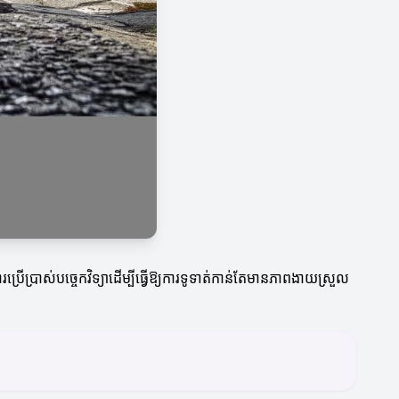
រើប្រាស់បច្ចេកវិទ្យាដើម្បីធ្វើឱ្យការទូទាត់កាន់តែមានភាពងាយស្រួល