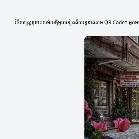
វិធីសាស្ត្រទូទាត់សម័យថ្មីមួយទៀតគឺការទូទាត់តាម QR Code។ អ្នកអ