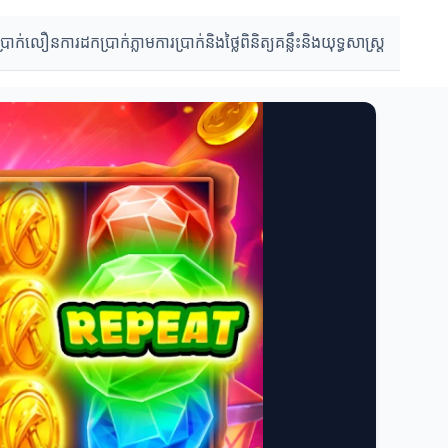
ប្រាក់លឿន
ការដកប្រាក់ភ្លាម
ការប្រាក់និងថ្លៃពិនិត្យ
គន្លឹះនិងយុទ្ធសាស្រ្ត