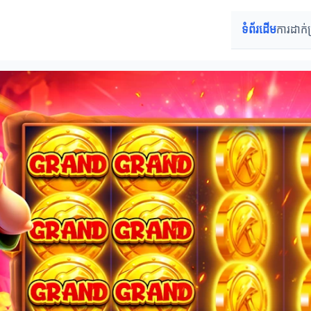
ទំព័រដើម
ការដាក់