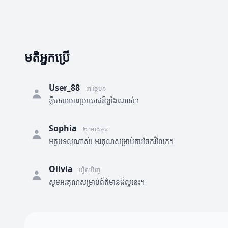
មតិអ្នកប្រើ
User_88
៣ ថ្ងៃមុន
ខ្លឹមសារមានប្រយោជន៍ខ្លាំងណាស់។
Sophia
២ ម៉ោងមុន
អត្ថបទល្អណាស់! អរគុណសម្រាប់ការចែករំលែក។
Olivia
ម្សិលមិញ
សូមអរគុណសម្រាប់ព័ត៌មានដ៏ល្អនេះ។