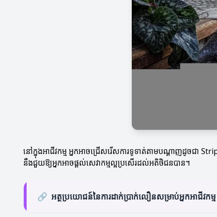
នៅក្នុងអាជីវកម្ម អ្នកអាចជ្រើសរើសការទូទាត់តាមបណ្ដាញដូចជា Stripe 
នឹងជួយឱ្យអ្នកអាចផ្តល់សេវាកម្មល្អប្រសើរដល់អតិថិជនបាន។
🔗
អត្ថប្រយោជន៍នៃការដាក់ប្រាក់លឿនសម្រាប់អ្នកអាជីវកម្ម