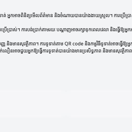
ទូទាត់ អ្នកអាចពិនិត្យមើលព័ត៌មាន និងចំណាយបានយ៉ាងងាយស្រួល។ ការប្រើប្រាស់ក
្រើប្រាស់។ ការបង់ប្រាក់តាមរយៈបណ្តាញអាចរក្សាទុកពេលវេលា និងធ្វើឱ្យអ្នកអា
សាមញ្ញ និងមានសុវត្ថិភាព។ ការទូទាត់តាម QR code និងកម្មវិធីទូទាត់អាចធ្វើឱ្
្រាក់លឿនអាចជួយអ្នកឱ្យធ្វើការទូទាត់បានយ៉ាងមានប្រសិទ្ធភាព និងមានសុវត្ថិភា