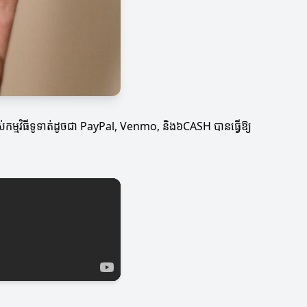
រាស់កម្មវិធីទូទាត់ដូចជា PayPal, Venmo, និង៦CASH បានធ្វើឱ្យ