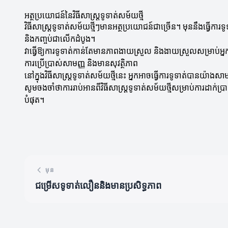
អត្ថប្រយោជន៍នៃវិធីសាស្ត្រទូទាត់សម័យថ្មី
វិធីសាស្ត្រទូទាត់សម័យថ្មីៗមានអត្ថប្រយោជន៍ជាច្រើន។ មុននឹងធ្វើការ
និងកញ្ចប់ជាលើកដំបូង។
វាធ្វើឱ្យការទូទាត់កាន់តែមានភាពងាយស្រួល និងងាយស្រួលសម្រាប់អ្នកប
ការប្រើប្រាស់សាមញ្ញ និងមានសុវត្ថិភាព
នៅក្នុងវិធីសាស្ត្រទូទាត់សម័យថ្មីនេះ អ្នកអាចធ្វើការទូទាត់បានយ៉ាង
សូមចងចាំថាការរាប់អានពីវិធីសាស្ត្រទូទាត់សម័យថ្មីសម្រាប់ការដាក់ប
បំផុត។
មុន
ជម្រើសទូទាត់លឿននិងមានប្រសិទ្ធភាព