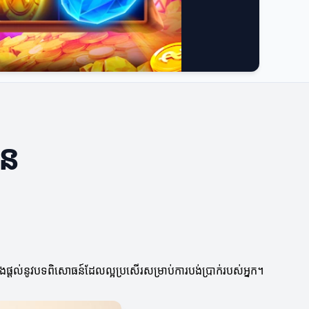
ឿន
និងផ្តល់នូវបទពិសោធន៍ដែលល្អប្រសើរសម្រាប់ការបង់ប្រាក់របស់អ្នក។