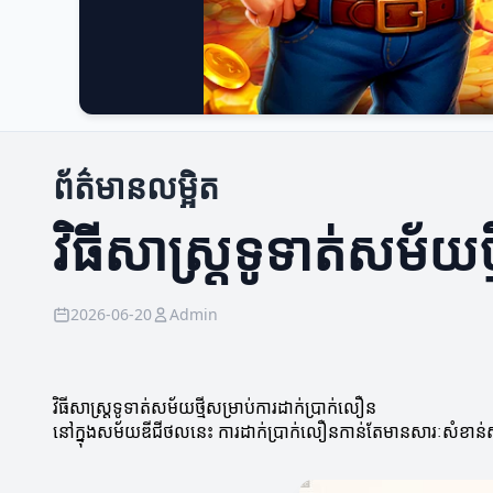
ព័ត៌មានលម្អិត
វិធីសាស្ត្រទូទាត់សម័យ
2026-06-20
Admin
វិធីសាស្ត្រទូទាត់សម័យថ្មីសម្រាប់ការដាក់ប្រាក់លឿន
នៅក្នុងសម័យឌីជីថលនេះ ការដាក់ប្រាក់លឿនកាន់តែមានសារៈសំខាន់សម្រា