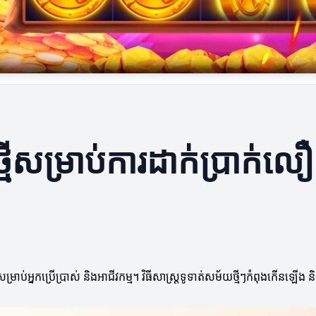
ថ្មីសម្រាប់ការដាក់ប្រាក់ល
ប់អ្នកប្រើប្រាស់ និងអាជីវកម្ម។ វិធីសាស្ត្រទូទាត់សម័យថ្មីៗកំពុងកើនឡើង 