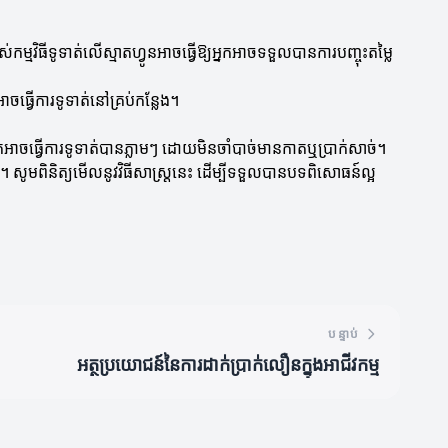
ម្មវិធីទូទាត់លើស្មាតហ្វូនអាចធ្វើឱ្យអ្នកអាចទទួលបានការបញ្ចុះតម្លៃ
ចធ្វើការទូទាត់នៅគ្រប់កន្លែង។
យអ្នកអាចធ្វើការទូទាត់បានភ្លាមៗ ដោយមិនចាំបាច់មានកាតឬប្រាក់សាច់។
ព។ សូមពិនិត្យមើលនូវវិធីសាស្ត្រនេះ ដើម្បីទទួលបានបទពិសោធន៍ល្អ
បន្ទាប់
អត្ថប្រយោជន៍នៃការដាក់ប្រាក់លឿនក្នុងអាជីវកម្ម