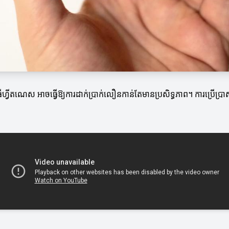
មវិធីហ្វីតណេស អាចធ្វើឱ្យការដាក់ប្រាក់លឿនកាន់តែមានប្រសិទ្ធភាព។ ការប្រើប្