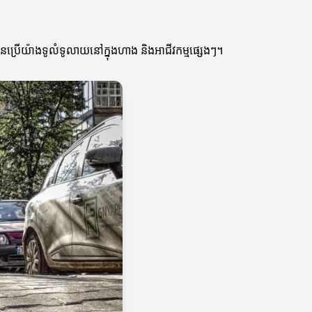
ានប្រើយ៉ាងទូលំទូលាយនៅក្នុងហាង និងអាជីវកម្មផ្សេងៗ។