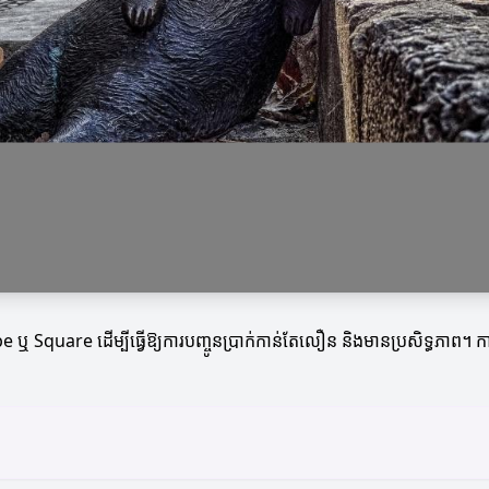
ឬ Square ដើម្បីធ្វើឱ្យការបញ្ចូនប្រាក់កាន់តែលឿន និងមានប្រសិទ្ធភាព។ ការប្