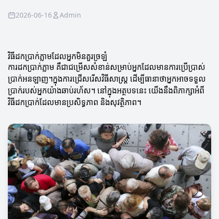
2026-06-16
Admin
វិធីដកប្រាក់ភ្លាមដែលអ្នកមិនគួរច្រឡំ
ការដកប្រាក់ភ្លាម គឺជាជម្រើសសំខាន់សម្រាប់អ្នកដែលមានការប្រើប្រាស់
ប្រាក់អនឡាញ។ក្នុងការជ្រើសរើសវិធីសាស្រ្ត ដើម្បីធានាថាអ្នកអាចទទួល
ប្រាក់របស់អ្នកយ៉ាងឆាប់រហ័ស។ នៅក្នុងអត្ថបទនេះ យើងនឹងពិភាក្សាអំពី
វិធីដកប្រាក់ដែលមានប្រសិទ្ធភាព និងសុវត្ថិភាព។