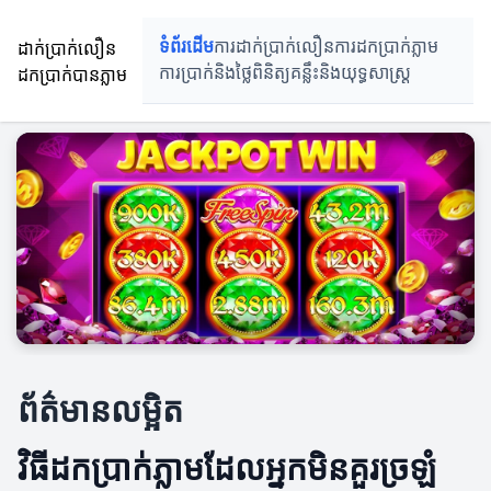
ដាក់ប្រាក់លឿន
ទំព័រដើម
ការដាក់ប្រាក់លឿន
ការដកប្រាក់ភ្លាម
ដកប្រាក់បានភ្លាម
ការប្រាក់និងថ្លៃពិនិត្យ
គន្លឹះនិងយុទ្ធសាស្រ្ត
ព័ត៌មានលម្អិត
វិធីដកប្រាក់ភ្លាមដែលអ្នកមិនគួរច្រឡំ