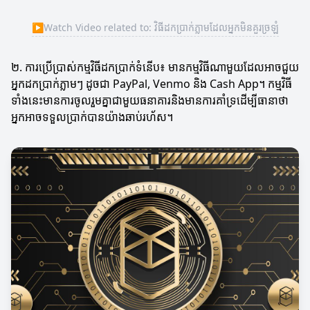
▶
Watch Video related to: វិធីដកប្រាក់ភ្លាមដែលអ្នកមិនគួរច្រឡំ
២. ការប្រើប្រាស់កម្មវិធីដកប្រាក់ទំនើប៖ មានកម្មវិធីណាមួយដែលអាចជួយ
អ្នកដកប្រាក់ភ្លាមៗ ដូចជា PayPal, Venmo និង Cash App។ កម្មវិធី
ទាំងនេះមានការចូលរួមគ្នាជាមួយធនាគារនិងមានការគាំទ្រដើម្បីធានាថា
អ្នកអាចទទួលប្រាក់បានយ៉ាងឆាប់រហ័ស។