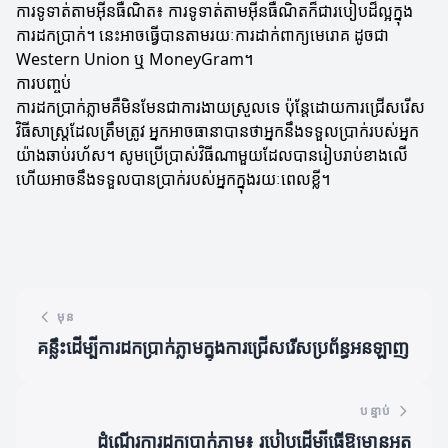
ការទូទាត់តាមអ៊ីនធឺណិត៖ ការទូទាត់តាមអ៊ីនធឺណិតក៏ជារបៀបដ៏ល្អក្នុង
ការដកប្រាក់។ នេះអាចធ្វើបានតាមរយៈការដាក់ពាក្យមេរោគ ដូចជា
Western Union ឬ MoneyGram។
ការបញ្ចប់
ការដកប្រាក់ភ្លាមគឺមិនមែនជាការងាយស្រួលទេ ប៉ុន្តែដោយការជ្រើសរើស
វិធីសាស្ត្រដែលត្រឹមត្រូវ អ្នកអាចធានាបានថាអ្នកនឹងទទួលប្រាក់របស់អ្នក
យ៉ាងឆាប់រហ័ស។ សូមប្រើប្រាស់វិធីណាមួយដែលបានរៀបរាប់ខាងលើ
ហើយអាចនឹងទទួលបានប្រាក់របស់អ្នកក្នុងរយៈពេលខ្លី។
មុន
គន្លឹះដើម្បីការដកប្រាក់ភ្លាមក្នុងការជ្រើសរើសប្រព័ន្ធអនឡាញ
បន្ទាប់
ដំណើរការដកប្រាក់ភ្លាម៖ របៀបដើម្បីធ្វើឱ្យមានអត្ថ