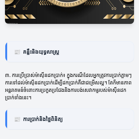
📰
គន្លឹះនិងយុទ្ធសាស្រ្ត
៣. ការប្រើប្រាស់ម៉ាស៊ីនដកប្រាក់៖ ក្នុងករណីដែលអ្នកត្រូវការប្រាក់ភ្លាមៗ
ការទៅដល់ម៉ាស៊ីនដកប្រាក់ដើម្បីដកប្រាក់គឺជាជម្រើសល្អ។ តែក៏មានភាព
អន្ដរាគមន៍ចំពោះការប្រកួតប្រជែងនិងការបង់សេវាកម្មរបស់ម៉ាស៊ីនដក
ប្រាក់ទាំងនេះ។
📰
ការប្រាក់និងថ្លៃពិនិត្យ