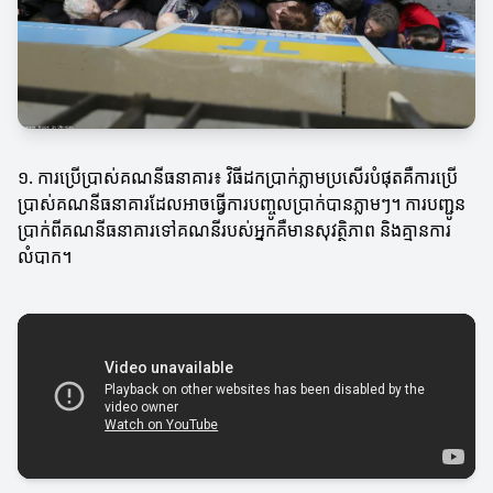
១. ការប្រើប្រាស់គណនីធនាគារ៖ វិធីដកប្រាក់ភ្លាមប្រសើរបំផុតគឺការប្រើ
ប្រាស់គណនីធនាគារដែលអាចធ្វើការបញ្ចូលប្រាក់បានភ្លាមៗ។ ការបញ្ជូន
ប្រាក់ពីគណនីធនាគារទៅគណនីរបស់អ្នកគឺមានសុវត្ថិភាព និងគ្មានការ
លំបាក។