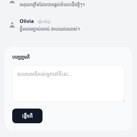
អរគុណច្រើនដែលបានផ្តល់ចំណេះដឹងថ្មីៗ។
Olivia
ម្សិលមិញ
ខ្លឹមសារច្បាស់លាស់ ងាយយល់ណាស់។
បញ្ចេញមតិ
ផ្ញើមតិ