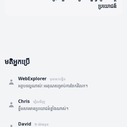
ប្រយោជន៍
មតិអ្នកប្រើ
WebExplorer
មុននេះបន្តិច
អត្ថបទល្អណាស់! អរគុណសម្រាប់ការចែករំលែក។
Chris
ម្សិលមិញ
ខ្លឹមសារមានប្រយោជន៍ខ្លាំងណាស់។
David
២ ម៉ោងមុន