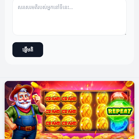
ផ្ញើមតិ