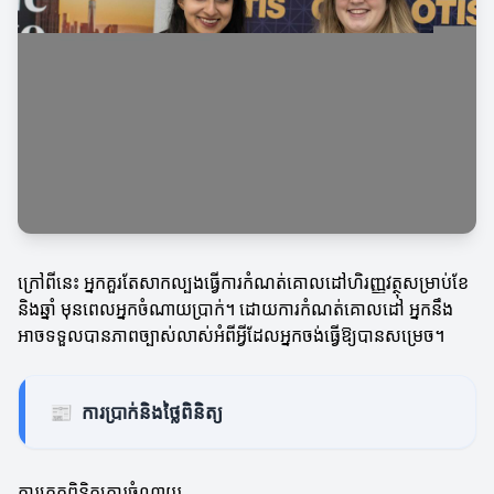
ក្រៅពីនេះ អ្នកគួរតែសាកល្បងធ្វើការកំណត់គោលដៅហិរញ្ញវត្ថុសម្រាប់ខែ
និងឆ្នាំ មុនពេលអ្នកចំណាយប្រាក់។ ដោយការកំណត់គោលដៅ អ្នកនឹង
អាចទទួលបានភាពច្បាស់លាស់អំពីអ្វីដែលអ្នកចង់ធ្វើឱ្យបានសម្រេច។
📰
ការប្រាក់និងថ្លៃពិនិត្យ
ការត្រួតពិនិត្យការចំណាយ