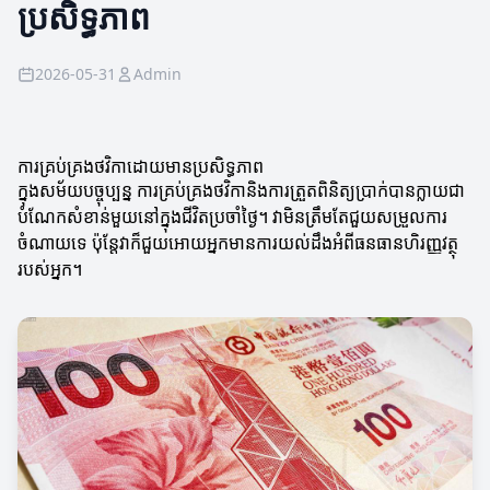
ប្រសិទ្ធភាព
2026-05-31
Admin
ការគ្រប់គ្រងថវិកាដោយមានប្រសិទ្ធភាព
ក្នុងសម័យបច្ចុប្បន្ន ការគ្រប់គ្រងថវិកានិងការត្រួតពិនិត្យប្រាក់បានក្លាយជា
បំណែកសំខាន់មួយនៅក្នុងជីវិតប្រចាំថ្ងៃ។ វាមិនត្រឹមតែជួយសម្រួលការ
ចំណាយទេ ប៉ុន្តែវាក៏ជួយអោយអ្នកមានការយល់ដឹងអំពីធនធានហិរញ្ញវត្ថុ
របស់អ្នក។