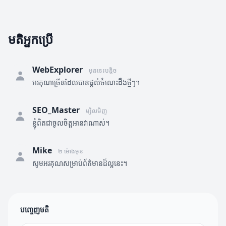
មតិអ្នកប្រើ
WebExplorer
មុននេះបន្តិច
អរគុណច្រើនដែលបានផ្តល់ចំណេះដឹងថ្មីៗ។
SEO_Master
ម្សិលមិញ
ខ្ញុំពិតជាចូលចិត្តអានវាណាស់។
Mike
២ ម៉ោងមុន
សូមអរគុណសម្រាប់ព័ត៌មានដ៏ល្អនេះ។
បញ្ចេញមតិ