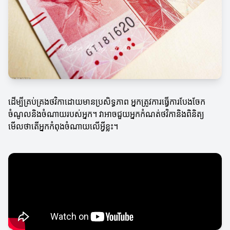
ដើម្បីគ្រប់គ្រងថវិកាដោយមានប្រសិទ្ធភាព អ្នកត្រូវការធ្វើការបែងចែក
ចំណូលនិងចំណាយរបស់អ្នក។ វាអាចជួយអ្នកកំណត់ថវិកានិងពិនិត្យ
មើលថាតើអ្នកកំពុងចំណាយលើអ្វីខ្លះ។