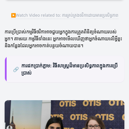
▶
Watch Video related to: ការគ្រប់គ្រងថវិកាដោយមានប្រសិទ្ធភាព
ការប្រើប្រាស់កម្មវិធីថវិកាអាចជួយអ្នកក្នុងការត្រួតពិនិត្យចំណាយរបស់
អ្នក។ តាមរយៈកម្មវិធីទាំងនេះ អ្នកអាចមើលឃើញថាអ្នកចំណាយលើអ្វីខ្លះ
និងកន្លែងដែលអ្នកអាចកាត់បន្ថយចំណាយបាន។
ការដកប្រាក់ភ្លាម: វិធីសាស្រ្តដ៏មានប្រសិទ្ធភាពក្នុងការប្រើ
🔗
ប្រាស់