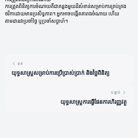
ការត្រួតពិនិត្យការចំណាយគឺជាគន្លងមួយដ៏សំខាន់សម្រាប់ការគ្រប់គ្រង
ថវិកាដោយមានប្រសិទ្ធភាព។ អ្នកអាចបង្កើតតារាងចំណាយ ហើយ
តាមដានវាប្រចាំថ្ងៃ ឬប្រចាំសប្តាហ៍។
មុន
យុទ្ធសាស្ត្រសម្រាប់ការប្រើប្រាស់ប្រាក់ និងថ្លៃពិនិត្យ
បន្ទាប់
យុទ្ធសាស្ត្រការធ្វើផែនការហិរញ្ញវត្ថុ