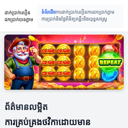
ដាក់ប្រាក់លឿន
ទំព័រដើម
ការដាក់ប្រាក់លឿន
ការដកប្រាក់ភ្លាម
ដកប្រាក់បានភ្លាម
ការប្រាក់និងថ្លៃពិនិត្យ
គន្លឹះនិងយុទ្ធសាស្រ្ត
ព័ត៌មានលម្អិត
ការគ្រប់គ្រងថវិកាដោយមាន