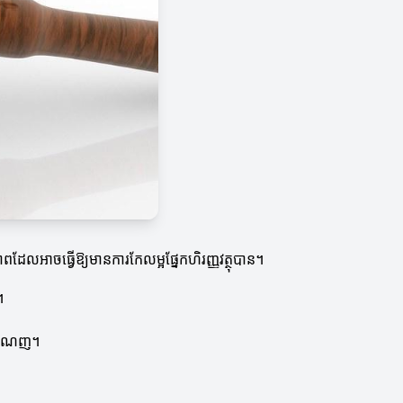
មភាពដែលអាចធ្វើឱ្យមានការកែលម្អផ្នែកហិរញ្ញវត្ថុបាន។
។
់ចំណេញ។