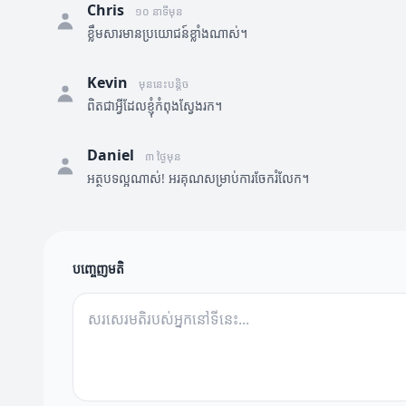
Chris
១០ នាទីមុន
ខ្លឹមសារមានប្រយោជន៍ខ្លាំងណាស់។
Kevin
មុននេះបន្តិច
ពិតជាអ្វីដែលខ្ញុំកំពុងស្វែងរក។
Daniel
៣ ថ្ងៃមុន
អត្ថបទល្អណាស់! អរគុណសម្រាប់ការចែករំលែក។
បញ្ចេញមតិ