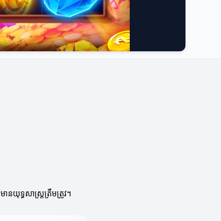
មានយុទ្ធសាស្ត្រត្រឹមត្រូវ។