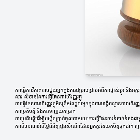
ការធ្វើការវិភាគអាចជួយអ្នកក្នុងការជម្រាបជ្រាបអំពីការផ្លាស់ប្តូរ និង
សារៈសំខាន់នៃការធ្វើផែនការហិរញ្ញវត្ថុ
ការធ្វើផែនការហិរញ្ញវត្ថុមិនត្រឹមតែជួយអ្នកក្នុងការបង្កើតស្ថានភាពហិរញ្
ការប្រតិបត្តិ និងការទាញយកប្រាក់
ការប្រតិបត្តិដើម្បីបង្កើតប្រាក់ចូលតាមរយៈការធ្វើផែនការទំនាក់ទំ
ការពិចារណាអំពីថ្លៃពិនិត្យជូនសំណើរដែលអ្នកគួរតែយកចិត្តទុកដាក់ ព្