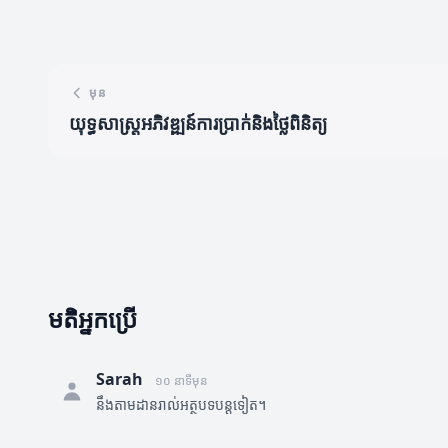
មុន
យុទ្ធសាស្ត្រអភិវឌ្ឍន៍ការប្រាក់និងថ្លៃពិនិត្យ
មតិអ្នកប្រើ
Sarah
១០ នាទីមុន
នឹងតាមដានរាល់អត្ថបទបន្តទៀត។