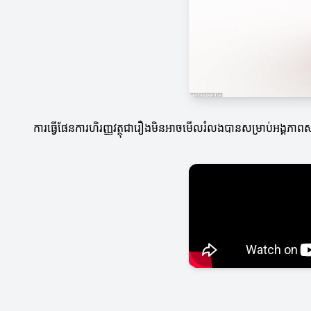
ការធ្វើផែនការហិរញ្ញវត្ថុជារឿងមិនអាចមើលរំលងបានសម្រាប់អង្គភ