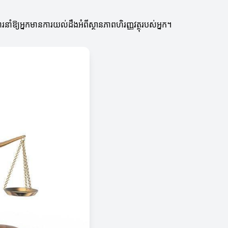
រនាំឱ្យអ្នកមានការយល់ដឹងអំពីស្ថានភាពហិរញ្ញវត្ថុរបស់អ្នក។