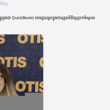
ិនិត្យ
្ញវត្ថុដូចជា QuickBooks អាចជួយអ្នកក្នុងការត្រួតពិនិត្យប្រាក់ចំណូល