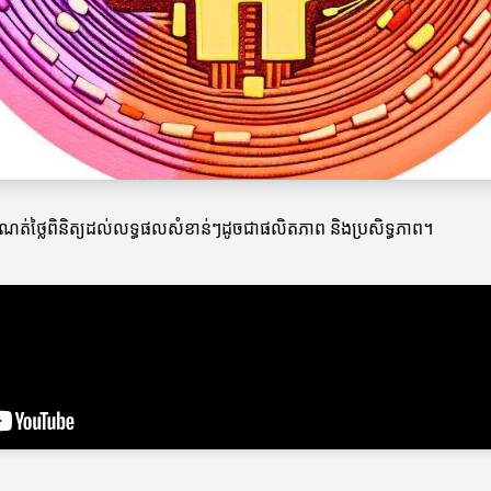
ងការកំណត់ថ្លៃពិនិត្យដល់លទ្ធផលសំខាន់ៗដូចជាផលិតភាព និងប្រសិទ្ធភាព។