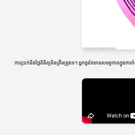
ការប្រាក់និងថ្លៃពិនិត្យមិនត្រឹមត្រូវទេ។ អ្នកគួរតែមានសមត្ថភាពក្នុ