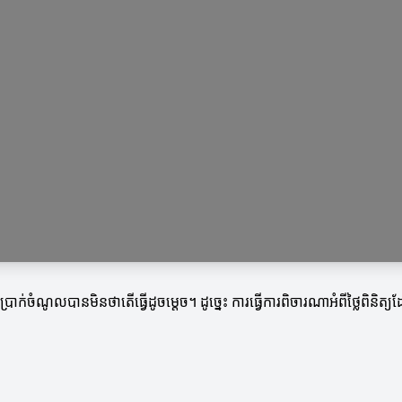
ាក់ចំណូលបានមិនថាតើធ្វើដូចម្តេច។ ដូច្នេះ ការធ្វើការពិចារណាអំពីថ្លៃពិនិ