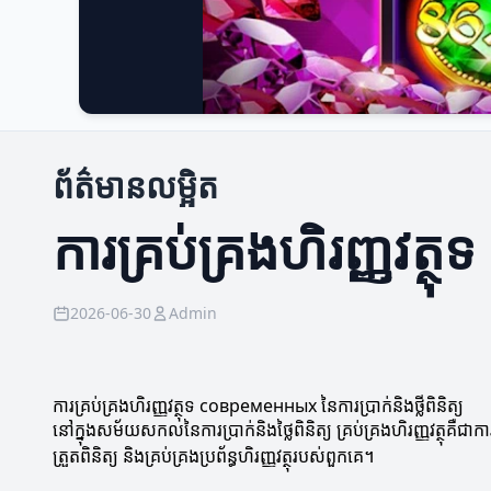
ព័ត៌មានលម្អិត
ការគ្រប់គ្រងហិរញ្ញវត្
2026-06-30
Admin
ការគ្រប់គ្រងហិរញ្ញវត្ថុទ современных នៃការប្រាក់និងថ្លីពិនិត្យ
នៅក្នុងសម័យសកលនៃការប្រាក់និងថ្លៃពិនិត្យ គ្រប់គ្រងហិរញ្ញវត្
ត្រួតពិនិត្យ និងគ្រប់គ្រងប្រព័ន្ធហិរញ្ញវត្ថុរបស់ពួកគេ។