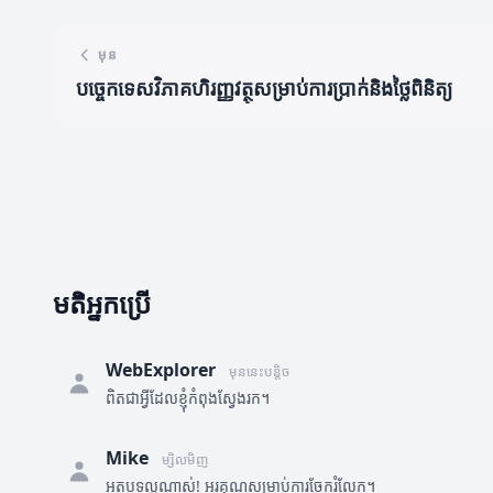
មុន
បច្ចេកទេសវិភាគហិរញ្ញវត្ថុសម្រាប់ការប្រាក់និងថ្លៃពិនិត្យ
មតិអ្នកប្រើ
WebExplorer
មុននេះបន្តិច
ពិតជាអ្វីដែលខ្ញុំកំពុងស្វែងរក។
Mike
ម្សិលមិញ
អត្ថបទល្អណាស់! អរគុណសម្រាប់ការចែករំលែក។