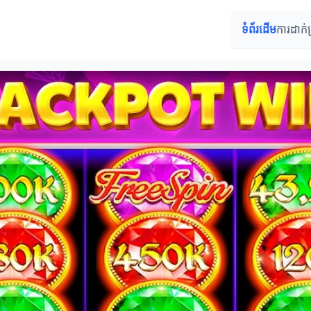
ទំព័រដើម
ការដាក់