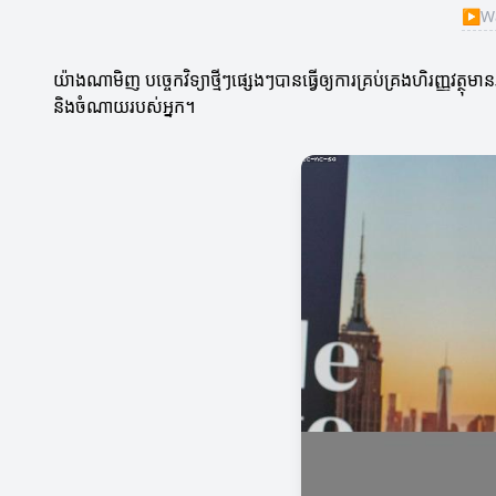
▶
Wa
យ៉ាងណាមិញ បច្ចេកវិទ្យាថ្មីៗផ្សេងៗបានធ្វើឲ្យការគ្រប់គ្រងហិរញ្ញវត្ថុ
និងចំណាយរបស់អ្នក។