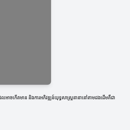
ត្យដែលអាចកើតមាន និងការអភិវឌ្ឍន៍យុទ្ធសាស្ត្រនានានៅតាមដងដើមគឺជា