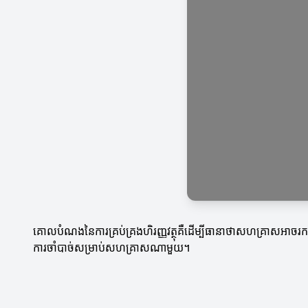
គោលបំណងនៃការគ្រប់គ្រងហិរញ្ញវត្ថុគឺដើម្បីធានាថាសហគ្រាសអាចរកប្រ
ការចាំបាច់សម្រាប់សហគ្រាសណាមួយ។