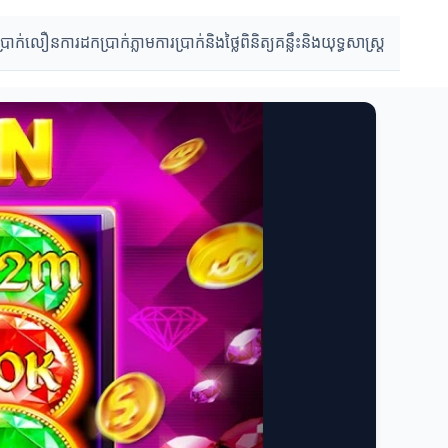
ប្រាក់លឿន
ការដកប្រាក់ភ្លាម
ការប្រាក់និងថ្លៃពិនិត្យ
គន្លឹះនិងយុទ្ធសាស្រ្ត