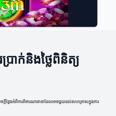
ាក់និងថ្លៃពិនិត្យ
េចក្តីថ្លែងអំពីការពិចារណានានាដែលអាចជួយដល់សហគ្រាសក្នុងការ