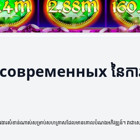
ថុទ современных នៃការប្រ
ថុគឺជាការងារសំខាន់ណាស់សម្រាប់សហគ្រាសដែលមានគោលបំណងអភិវឌ្ឍន៍។ វាជាស