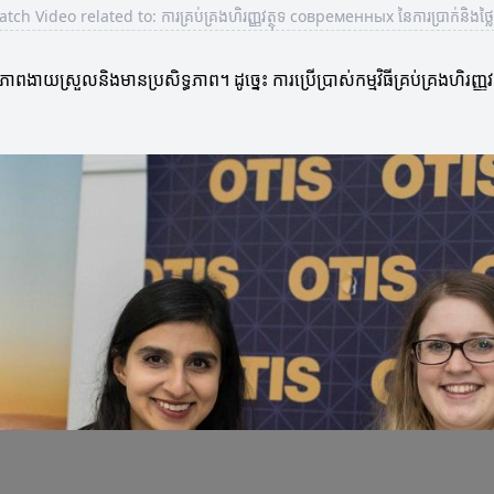
tch Video related to: ការគ្រប់គ្រងហិរញ្ញវត្ថុទ современных នៃការប្រាក់និងថ្លៃព
មានភាពងាយស្រួលនិងមានប្រសិទ្ធភាព។ ដូច្នេះ ការប្រើប្រាស់កម្មវិធីគ្រប់គ្រងហិរញ