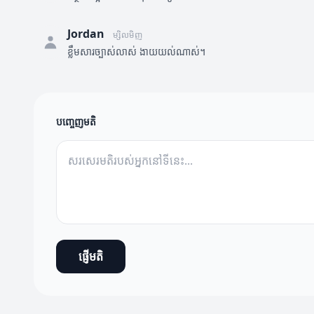
Jordan
ម្សិលមិញ
ខ្លឹមសារច្បាស់លាស់ ងាយយល់ណាស់។
បញ្ចេញមតិ
ផ្ញើមតិ