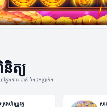
ិនិត្យ
ៅក្នុងការ៖ ដាក់ និងដកប្រាក់។
គ្រងហិរញ្ញវត្ថុ
សារៈ