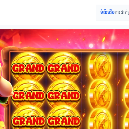
ទំព័រដើម
ការដាក់