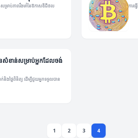
ខាន់សម្រាប់ភាពរឹងមាំនៃឱកាសឌីជីថល
ការធ្
៌មានសំខាន់សម្រាប់អ្នកដែលចង់
ក់និងថ្លៃពិនិត្យ ដើម្បីជួយអ្នកទទួលបាន
1
2
3
4