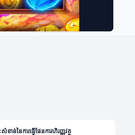
សំខាន់នៃការធ្វើផែនការហិរញ្ញវត្ថុ