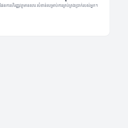
វើផែនការហិរញ្ញវត្ថុមានសារៈសំខាន់សម្រាប់ការគ្រប់គ្រងប្រាក់របស់អ្នក។