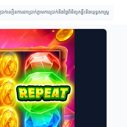
ប្រាក់លឿន
ការដកប្រាក់ភ្លាម
ការប្រាក់និងថ្លៃពិនិត្យ
គន្លឹះនិងយុទ្ធសាស្រ្ត