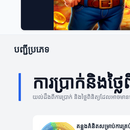
បញ្ជីប្រភេទ
ការប្រាក់និងថ្លៃព
យល់ដឹងពីការប្រាក់ និងថ្លៃពិនិត្យដែលអាចមានន
គន្លងគំនិតសម្រាប់ការគ្រប់