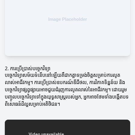
2. ការប្រើប្រាស់បច្ចេកវិទ្យា
បច្ចេកវិទ្យាសម័យទំនើបនៅឡើយគឺជាកត្តាទម្រង់ចិត្តសម្រាប់ការលូត
លាស់អាជីវកម្ម។ ការប្រើប្រាស់ឧបករណ៍ឌីជីថល, ការវិភាគទិន្នន័យ និង
បច្ចេកវិទ្យាផ្សព្វផ្សាយអាចជួយជំរុញការលូតលាស់នៃអាជីវកម្ម។ ដោយរួម
បញ្ចូលបច្ចេកវិទ្យាទៅក្នុងយុទ្ធសាស្ត្ររបស់អ្នក, អ្នកអាចថែមទាំងបង្កើតបទ
ពិសោធន៍ដ៏ល្អសម្រាប់អតិថិជន។