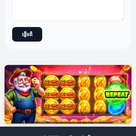
ផ្ញើមតិ