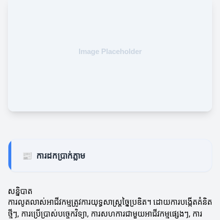
📰
ការដកប្រាក់ភ្លាម
សន្និបាត
ការលូតលាស់អាជីវកម្មត្រូវការយុទ្ធសាស្ត្រច្នៃប្រឌិត។ ដោយការបង្កើតគំនិត
ថ្មីៗ, ការប្រើប្រាស់បច្ចេកវិទ្យា, ការសហការជាមួយអាជីវកម្មផ្សេងៗ, ការ