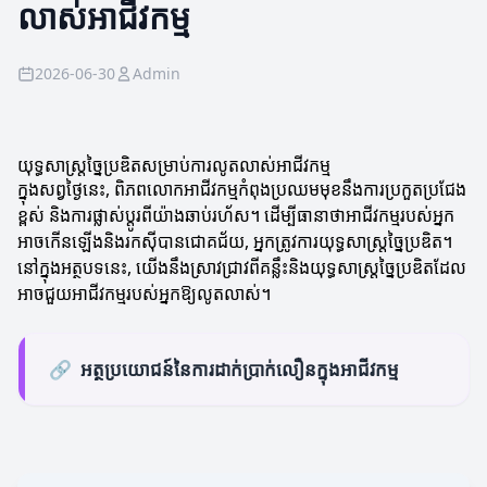
លាស់អាជីវកម្ម
2026-06-30
Admin
យុទ្ធសាស្ត្រច្នៃប្រឌិតសម្រាប់ការលូតលាស់អាជីវកម្ម
ក្នុងសព្វថ្ងៃនេះ, ពិភពលោកអាជីវកម្មកំពុងប្រឈមមុខនឹងការប្រកួតប្រជែង
ខ្ពស់ និងការផ្លាស់ប្តូរពីយ៉ាងឆាប់រហ័ស។ ដើម្បីធានាថាអាជីវកម្មរបស់អ្នក
អាចកើនឡើងនិងរកស៊ីបានជោគជ័យ, អ្នកត្រូវការយុទ្ធសាស្ត្រច្នៃប្រឌិត។
នៅក្នុងអត្ថបទនេះ, យើងនឹងស្រាវជ្រាវពីគន្លឹះនិងយុទ្ធសាស្ត្រច្នៃប្រឌិតដែល
អាចជួយអាជីវកម្មរបស់អ្នកឱ្យលូតលាស់។
🔗
អត្ថប្រយោជន៍នៃការដាក់ប្រាក់លឿនក្នុងអាជីវកម្ម